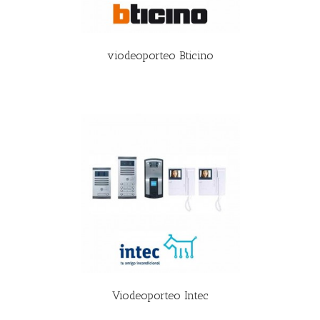
viodeoporteo Bticino
R MÁS
Viodeoporteo Intec