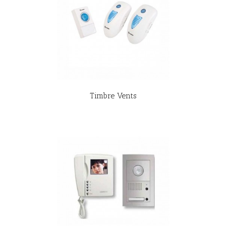
R MÁS
Timbre Vents
R MÁS