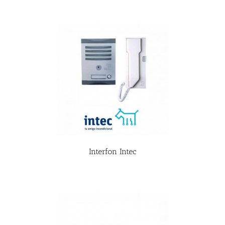
R MÁS
Interfon Intec