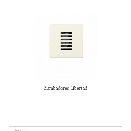
R MÁS
Zumbadores Libertad