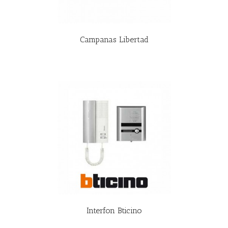
Campanas Libertad
R MÁS
Interfon Bticino