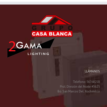
LLÁMANOS
Teléfono: 56768218
Prol. División del Norte #5625
Bo. San Marcos Del. Xochimilco