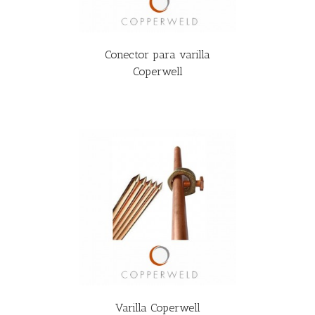
Conector para varilla
Coperwell
R MÁS
Varilla Coperwell