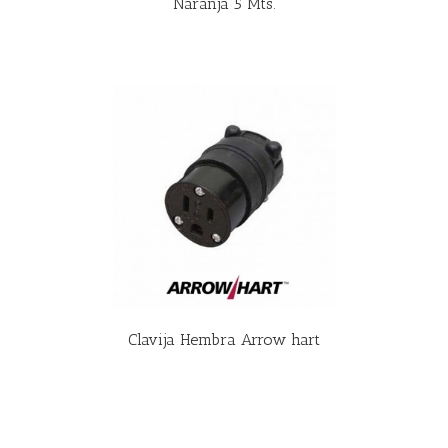
Naranja 5 Mts.
R MÁS
Clavija Hembra Arrow hart