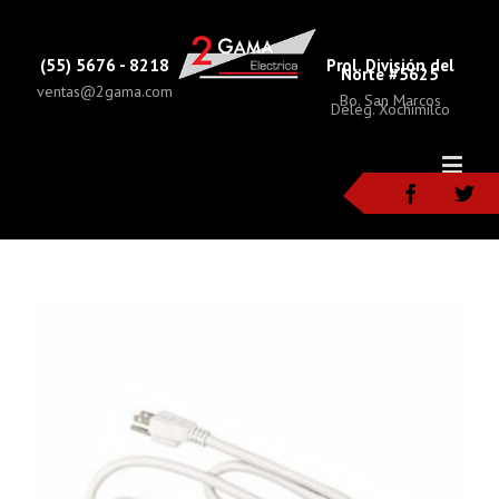
(55) 5676 - 8218
Prol. División del
Norte #5625
ventas@2gama.com
Bo. San Marcos
Deleg. Xochimilco